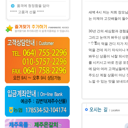
품격에 청정함을 담아
***** 고품격 선물 *****
새벽 4시 저는 저희 장모
는 이제야 고깃배들이 들어
30년 간의 세심함과 경험
그리고 눈여겨 봐두신 상
“
이 먹을 건디 지가 
먹을 건데 자기 자식이나 
봐두신 상품이 낙찰 되시
를 시키시고 바로 진공 포
에 담아 여러 고객님들에게
주도산 계절 상품이 아닌 
느낄 수 있는 맛을 보내드