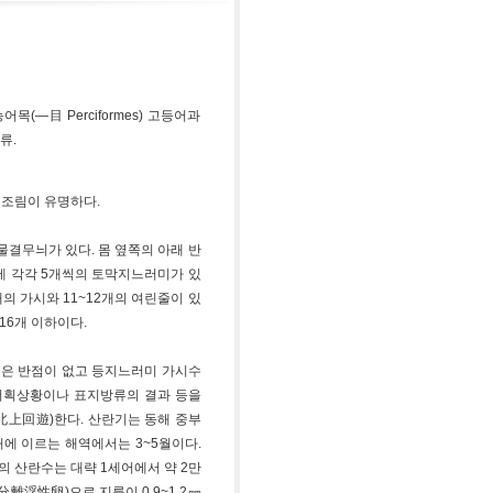
농어목(―目 Perciformes) 고등어과
류.
 조림이 유명하다.
결무늬가 있다. 몸 옆쪽의 아래 반
에 각각 5개씩의 토막지느러미가 있
개의 가시와 11~12개의 여린줄이 있
16개 이하이다.
검은 반점이 없고 등지느러미 가시수
 어획상황이나 표지방류의 결과 등을
北上回遊)한다. 산란기는 동해 중부
처에 이르는 해역에서는 3~5월이다.
의 산란수는 대략 1세어에서 약 2만
(分離浮性卵)으로 지름이 0.9~1.2㎜