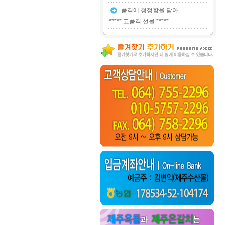
품격에 청정함을 담아
***** 고품격 선물 *****