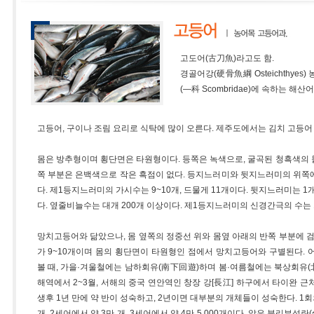
고도어(古刀魚)라고도 함.
경골어강(硬骨魚綱 Osteichthyes) 
(―科 Scombridae)에 속하는 해산어
고등어, 구이나 조림 요리로 식탁에 많이 오른다. 제주도에서는 김치 고등어
몸은 방추형이며 횡단면은 타원형이다. 등쪽은 녹색으로, 굴곡된 청흑색의 물
쪽 부분은 은백색으로 작은 흑점이 없다. 등지느러미와 뒷지느러미의 위쪽
다. 제1등지느러미의 가시수는 9~10개, 드물게 11개이다. 뒷지느러미는 1
다. 옆줄비늘수는 대개 200개 이상이다. 제1등지느러미의 신경간극의 수는 
망치고등어와 닮았으나, 몸 옆쪽의 정중선 위와 몸옆 아래의 반쪽 부분에 
가 9~10개이며 몸의 횡단면이 타원형인 점에서 망치고등어와 구별된다.
볼 때, 가을·겨울철에는 남하회유(南下回遊)하며 봄·여름철에는 북상회유(
해역에서 2~3월, 서해의 중국 연안역인 창장 강[長江] 하구에서 타이완 근
생후 1년 만에 약 반이 성숙하고, 2년이면 대부분의 개체들이 성숙한다. 1회
개, 2세어에서 약 3만 개, 3세어에서 약 4만 5,000개이다. 알은 분리부성란