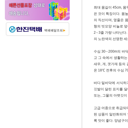
최대 몸길이 45cm, 
은 것이 특징이다. 몸
의 직선이며, 옆줄은 
형의 빗모양 비늘로 덮
2∼3줄 가량 나타난다
의 노란색의 선명한 세
수심 30∼200m의 
고 그 속에서 생활하는
새우, 게, 갯가재 등의
온 18℃ 전후의 수심 
바다 밑바닥에 서식하기
깃발이 달린 표지를 달
또는, 그물의 아랫깃이 
고급 어종으로 취급되며
된 상품이 일반화되어 
록 맛이 좋다. 양념구이