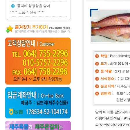
품격에 청정함을 담아
***** 고품격 선물 *****
학명
: Branchioste
크기
: 최대 몸길이 4
몸 색깔
: 전체 붉
서식장소
: 수심 
분포지역
: 제주도 
방언역
:
오토미, 
일본어명
말의 머리를 닮았다하여 
아름다운 체색을 나타낸다 
의 '아까아마다이(アカ