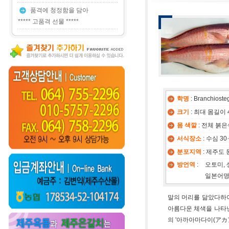
품격에 청정함을 담아
***** 고품격 선물 *****
학명
: Branchioste
크기
: 최대 몸길이 4
몸 색깔
: 전체 붉
서식장소
: 수심 
분포지역
: 제주도 
방언역
:
오토미, 
일본어명
말의 머리를 닮았다하여 
아름다운 체색을 나타낸다 
의 '아까아마다이(アカ