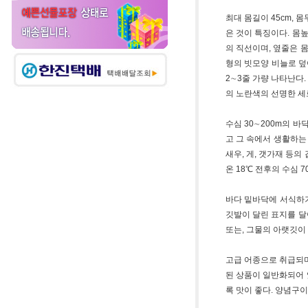
최대 몸길이 45cm, 
은 것이 특징이다. 몸
의 직선이며, 옆줄은 
형의 빗모양 비늘로 덮
2∼3줄 가량 나타난다
의 노란색의 선명한 세
수심 30∼200m의 
고 그 속에서 생활하는
새우, 게, 갯가재 등의
온 18℃ 전후의 수심 
바다 밑바닥에 서식하기
깃발이 달린 표지를 달
또는, 그물의 아랫깃이 
고급 어종으로 취급되며
된 상품이 일반화되어 
록 맛이 좋다. 양념구이