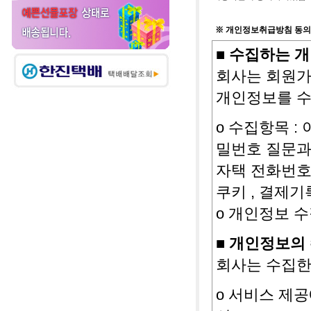
이 약관에 명
※ 개인정보취급방침 동의
업법및 기타 
■ 수집하는 
회사는 회원가
제 4 조(용어의
개인정보를 수
이 약관에서 
ο 수집항목 : 
① 회원.회원
밀번호 질문과 
법인 또는 법
자택 전화번호 
② 운영자 :
쿠키 , 결제기
회사가 선정한
ο 개인정보 수
③ 아이디(ID
■ 개인정보의
가입 시 사용
회사는 수집한
④ 비밀번호 :
ο 서비스 제공
정한 문자와 