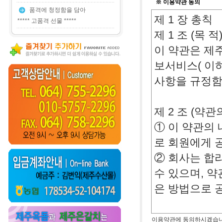
※ 이용약관 동의
품격에 청정함을 담아
제 1 장 총칙
***** 고품격 선물 *****
제 1 조 (목 적
이 약관은 제주
보서비스( 이하
사항을 규정함
제 2 조 (약관
① 이 약관의
로 회원에게 
② 회사는 합
수 있으며, 
은 방법으로 
제 3 조 (약관
이용약관에 동의하시겠습니