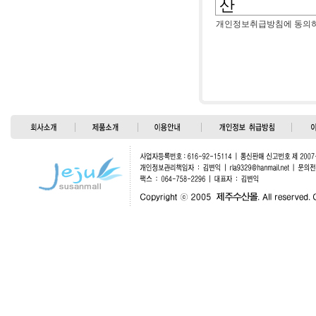
산
⑤ 서비스중지
개인정보취급방침에 동의
콘텐츠 제공 ,
일정기간동안 
송 , 금융거래
⑥ 해지 : 회
ο 회원 관리
는 것.
회원제 서비스 
부정 이용 방지
제 2장 이용계
인 , 불만처리
ο 마케팅 및 
제 5 조 ( 서
이벤트 등 광고
① 회사는 회
스 이용에 대
비스 등으로 
② 서비스의 
■ 개인정보의
에서 별도로 
원칙적으로, 
정보를 지체 
제 6 조( 이
보존할 필요가
① 아래 " 위