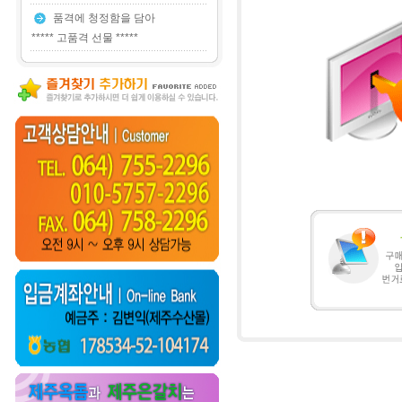
품격에 청정함을 담아
***** 고품격 선물 *****