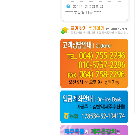
품격에 청정함을 담아
***** 고품격 선물 *****