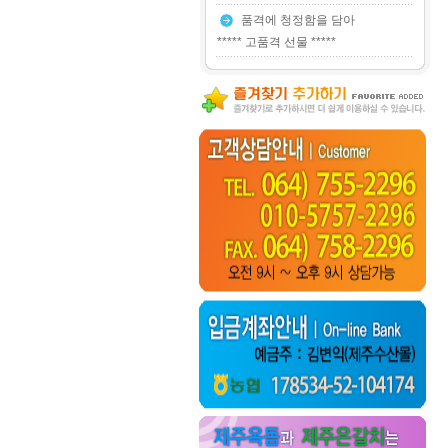
품격에 청정함을 담아
***** 고품격 선물 *****