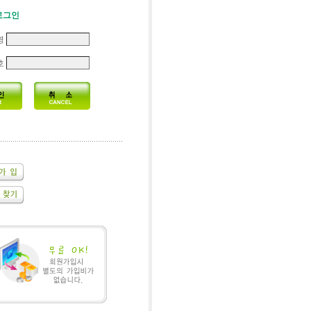
로그인
명
호