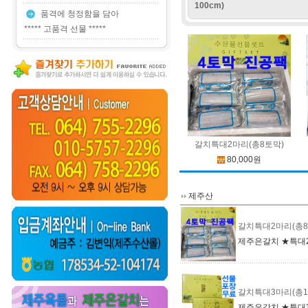
100cm)
품격에 청정함을 담아
***** 고품격 선물 *****
갈치특대2마리(총8토막)
80,000원
제주산
갈치특대2마리(총8
제주은갈치 ★특대2
갈치특대3마리(총1
제주은갈치 ★특대3