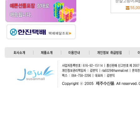
순살고등어3kg(
55,0