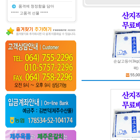
품격에 청정함을 담아
***** 고품격 선물 *****
순살고등어3kg(
팩)
55,0