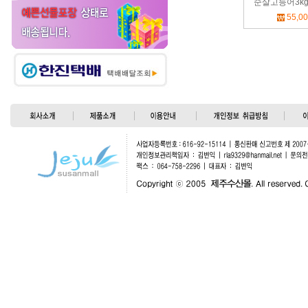
순살고등어3kg(
55,0