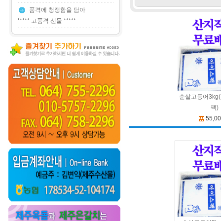
품격에 청정함을 담아
***** 고품격 선물 *****
순살고등어3kg(
팩)
55,0