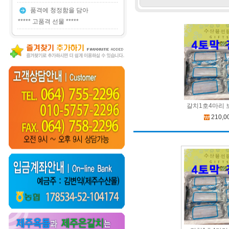
품격에 청정함을 담아
***** 고품격 선물 *****
갈치1호4마리 
210,0