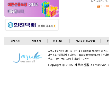
갈치1호4마리 보
210,