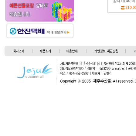
갈치1호4마리 보
210,