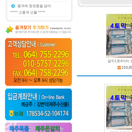
품격에 청정함을 담아
***** 고품격 선물 *****
갈치1호4마리 
210,0