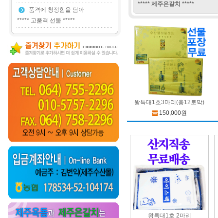
***** 제주은갈치 *****
품격에 청정함을 담아
***** 고품격 선물 *****
왕특대1호3마리(총12토막)
150,000원
왕특대1호 2마리