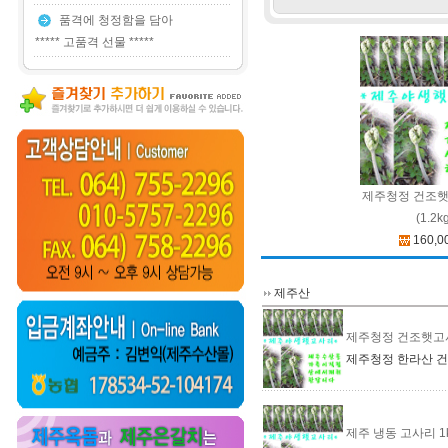
품격에 청정함을 담아
***** 고품격 선물 *****
제주청정 건조햇
(1.2k
160,0
제주산
제주청정 건조햇고사리
제주청정 한라산 건조
제주 냉동 고사리 1