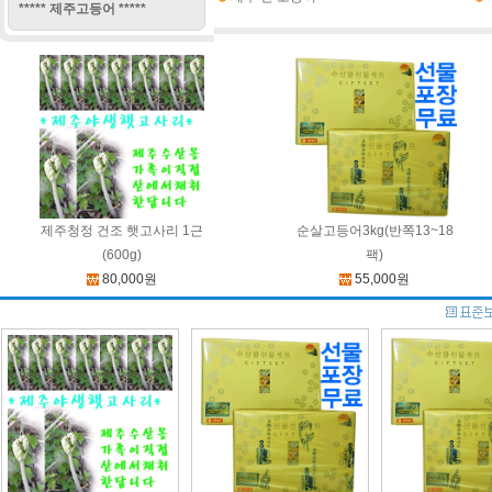
***** 제주고등어 *****
제주청정 건조 햇고사리 1근
순살고등어3kg(반쪽13~18
(600g)
팩)
80,000원
55,000원