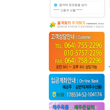
품격에 청정함을 담아
***** 고품격 선물 *****