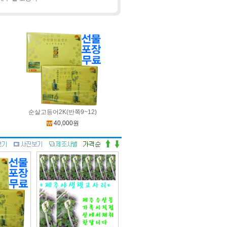
순살고등어2K(반쪽9~12)
40,000원