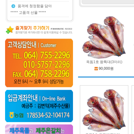
품격에 청정함을 담아
***** 고품격 선물 *****
옥돔1호 왕특대(3마리)
90,000원