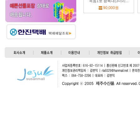
옥돔1호 왕특대(3마리...
90,000원