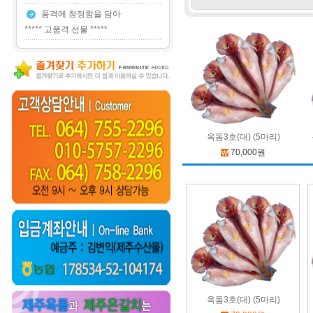
품격에 청정함을 담아
***** 고품격 선물 *****
옥돔3호(대) (5마리)
70,000원
옥돔3호(대) (5마리)