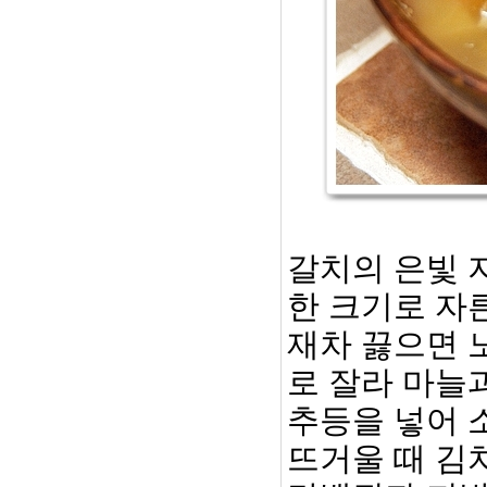
갈치의 은빛 
한 크기로 자
재차 끓으면 
로 잘라 마늘
추등을 넣어 
뜨거울 때 김