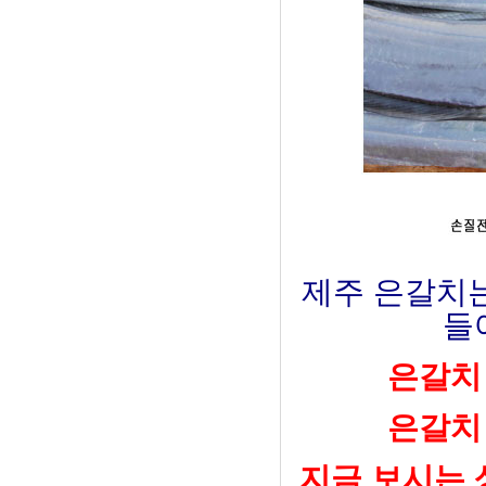
제주 은갈치는
들
은갈치 
은갈치 
지금 보시는 