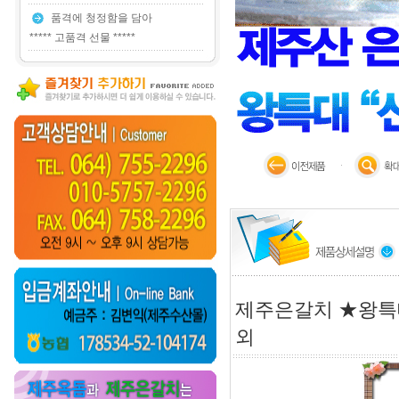
품격에 청정함을 담아
***** 고품격 선물 *****
제주은갈치 ★왕특대
외