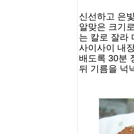
신선하고 은빛
알맞은 크기로
는 칼로 잘라
사이사이 내장
배도록 30분
뒤 기름을 넉