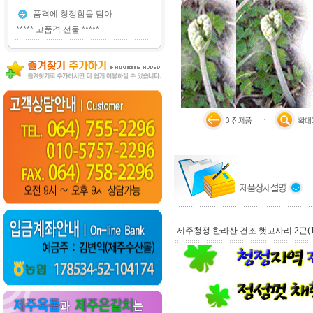
품격에 청정함을 담아
***** 고품격 선물 *****
제주청정 한라산 건조 햇고사리 2근(1.